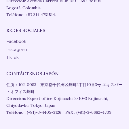
Dirección: Avenida Carrera 15 # 100 – 69 Ofc 605
Bogotá, Colombia
Teléfono: +57 314 4731514.
REDES SOCIALES
Facebook
Instagram
TikTok
CONTÁCTENOS JAPÓN
住所：102-0083 東京都千代田区麹町2丁目10番3号 エキスパー
トオフィス麹町
Direccion: Expert office Kojimachi, 2-10-3 Kojimachi,
Chiyoda-ku, Tokyo, Japan
Teléfono : (+81)-3-4405-3126 FAX : (+81)-3-6682-4709