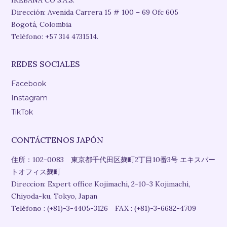
IKEBANA CO S.A.S.
Dirección: Avenida Carrera 15 # 100 – 69 Ofc 605
Bogotá, Colombia
Teléfono: +57 314 4731514.
REDES SOCIALES
Facebook
Instagram
TikTok
CONTÁCTENOS JAPÓN
住所：102-0083 東京都千代田区麹町2丁目10番3号 エキスパー
トオフィス麹町
Direccion: Expert office Kojimachi, 2-10-3 Kojimachi,
Chiyoda-ku, Tokyo, Japan
Teléfono : (+81)-3-4405-3126 FAX : (+81)-3-6682-4709