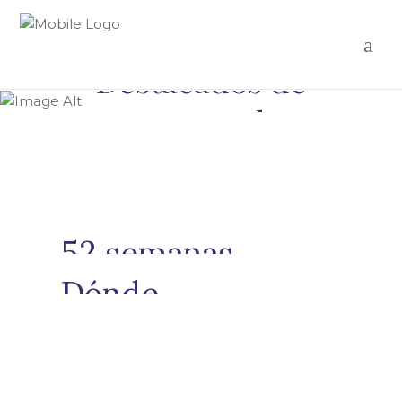
Destacados de
temporada
52 semanas
Dónde
DE BELLEZA, ININTERRUMPIDA.
EL ARTE SE UNE A LA INNOVACIÓN MODERNA.