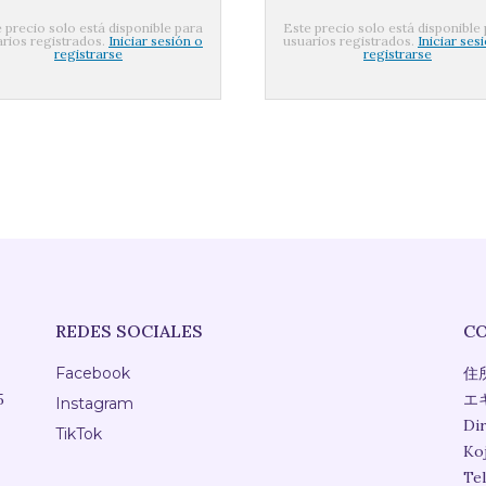
 precio solo está disponible para
Este precio solo está disponible
rios registrados.
Iniciar sesión o
usuarios registrados.
Iniciar ses
registrarse
registrarse
REDES SOCIALES
C
Facebook
住
5
エ
Instagram
Dir
TikTok
Ko
Te