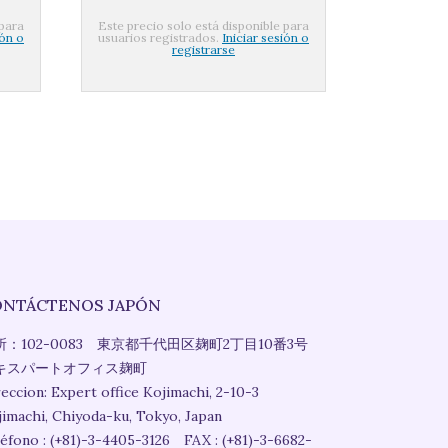
 para
Este precio solo está disponible para
ión o
usuarios registrados.
Iniciar sesión o
registrarse
ONTÁCTENOS JAPÓN
所：102-0083 東京都千代田区麹町2丁目10番3号
キスパートオフィス麹町
eccion: Expert office Kojimachi, 2-10-3
jimachi, Chiyoda-ku, Tokyo, Japan
léfono : (+81)-3-4405-3126 FAX : (+81)-3-6682-